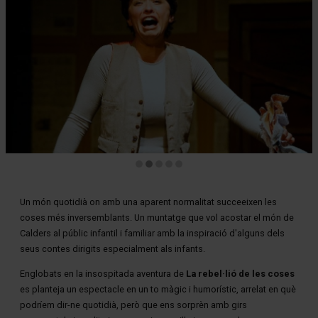
Diapositiva 2 de 5: La rebel·lió de les coses
Un món quotidià on amb una aparent normalitat succeeixen les
coses més inversemblants. Un muntatge que vol acostar el món de
Calders al públic infantil i familiar amb la inspiració d'alguns dels
seus contes dirigits especialment als infants.
Englobats en la insospitada aventura de
La rebel·lió de les coses
es planteja un espectacle en un to màgic i humorístic, arrelat en què
podríem dir-ne quotidià, però que ens sorprèn amb girs