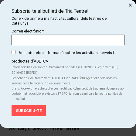
×
Subscriu-te al butlletí de Tria Teatre!
Cerca
Coneix de primera mà l'activitat cultural dels teatres de
Catalunya.
COM
INICI
CARTELLERA
LA REBEL·LIÓ DE LES COSES
Correu electrònic
*
LA REBEL·LIÓ DE LES COSES
Recomanat: +3 anys
Accepto rebre informació sobre les activitats, serveis i
productes d'ADETCA
Informació bàsica sobre el tractament de dades (LO 3/2018 i Reglament (UE)
Finalitzat
2016/679 ]RGPD])
Responsable del tractament: ADETCA Finalitat: Oferir i gestionar els nostres
serveis per a la promoció d’esdeveniments.
Del dj. 07.12.23
al dv. 08.12.23
L'autèntica
Drets: Pot exercir els drets d’accés, rectificació, limitació de tractament, supressió,
Durada:
60 min.
portabilitat i oposició, previstos a l’RGPD, tal com s’explica a la nostra política de
privacitat.
Familiar
Teatre
FITXA ARTÍSTICA
Dramatúrgia i direcció:
Pere M. Mestre