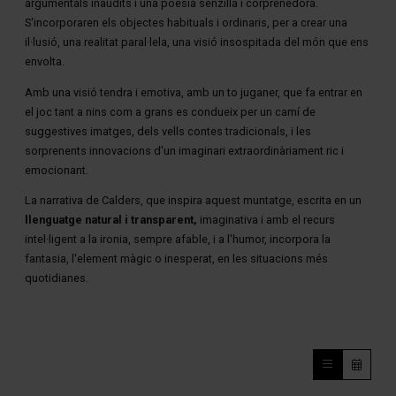
argumentals inaudits i una poesia senzilla i corprenedora.
S'incorporaren els objectes habituals i ordinaris, per a crear una
il·lusió, una realitat paral·lela, una visió insospitada del món que ens
envolta.
Amb una visió tendra i emotiva, amb un to juganer, que fa entrar en
el joc tant a nins com a grans es condueix per un camí de
suggestives imatges, dels vells contes tradicionals, i les
sorprenents innovacions d'un imaginari extraordinàriament ric i
emocionant.
La narrativa de Calders, que inspira aquest muntatge, escrita en un
llenguatge natural i transparent,
imaginativa i amb el recurs
intel·ligent a la ironia, sempre afable, i a l'humor, incorpora la
fantasia, l'element màgic o inesperat, en les situacions més
quotidianes.