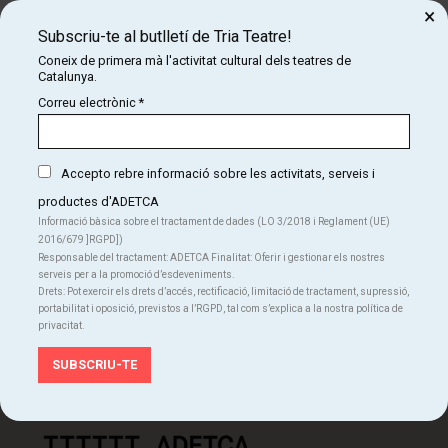
×
Subscriu-te al butlletí de Tria Teatre!
Coneix de primera mà l'activitat cultural dels teatres de
Catalunya.
Correu electrònic
*
Subscriu-te al butlletí de Tria Teatre!
Accepto rebre informació sobre les activitats, serveis i
Coneix de primera mà l'activitat cultural dels teatres
productes d'ADETCA
de Catalunya.
Informació bàsica sobre el tractament de dades (LO 3/2018 i Reglament (UE)
2016/679 ]RGPD])
SUBSCRIU-TE
Responsable del tractament: ADETCA Finalitat: Oferir i gestionar els nostres
serveis per a la promoció d’esdeveniments.
Drets: Pot exercir els drets d’accés, rectificació, limitació de tractament, supressió,
portabilitat i oposició, previstos a l’RGPD, tal com s’explica a la nostra política de
privacitat.
Organitza: