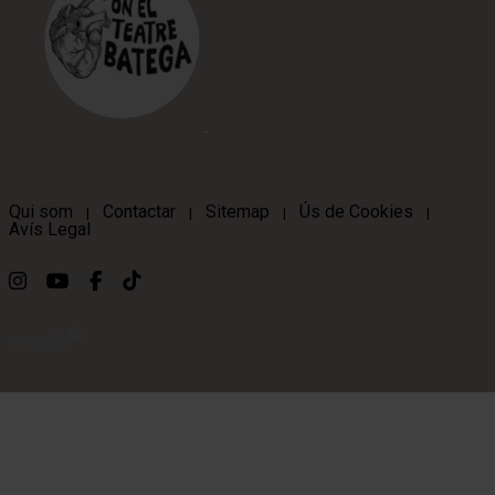
Qui som
Contactar
Sitemap
Ús de Cookies
|
|
|
|
Avís Legal
Link a instagram
Link a youtube
Link a facebook
Link a ticktok