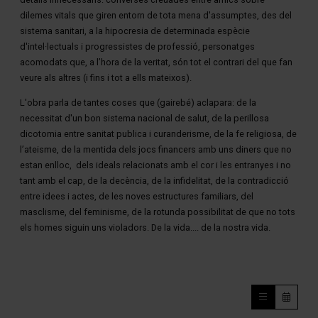
dilemes vitals que giren entorn de tota mena d'assumptes, des del
sistema sanitari, a la hipocresia de determinada espècie
d'intel·lectuals i progressistes de professió, personatges
acomodats que, a l’hora de la veritat, són tot el contrari del que fan
veure als altres (i fins i tot a ells mateixos).
L'obra parla de tantes coses que (gairebé) aclapara: de la
necessitat d'un bon sistema nacional de salut, de la perillosa
dicotomia entre sanitat publica i curanderisme, de la fe religiosa, de
l’ateisme, de la mentida dels jocs financers amb uns diners que no
estan enlloc, dels ideals relacionats amb el cor i les entranyes i no
tant amb el cap, de la decència, de la infidelitat, de la contradicció
entre idees i actes, de les noves estructures familiars, del
masclisme, del feminisme, de la rotunda possibilitat de que no tots
els homes siguin uns violadors. De la vida.... de la nostra vida.