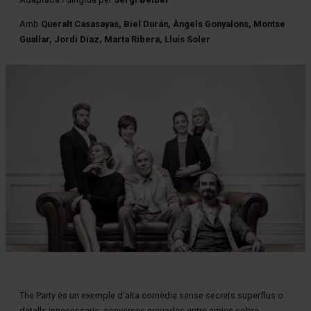
Amb
Queralt Casasayas, Biel Durán, Àngels Gonyalons, Montse
Guallar, Jordi Díaz, Marta Ribera, Lluís Soler
Diapositiva 1 de 1
The Party és un exemple d'alta comèdia sense secrets superflus o
detalls innecessaris: converses creuades entre amics sobre