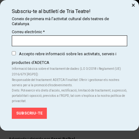
×
Subscriu-te al butlletí de Tria Teatre!
Cerca
Coneix de primera mà l'activitat cultural dels teatres de
Catalunya.
COM
INICI
CARTELLERA
THE PARTY
Correu electrònic
*
THE PARTY
Accepto rebre informació sobre les activitats, serveis i
productes d'ADETCA
Finalitzat
Informació bàsica sobre el tractament de dades (LO 3/2018 i Reglament (UE)
2016/679 ]RGPD])
Del dv. 15.09.23
al dg. 03.12.23
Responsable del tractament: ADETCA Finalitat: Oferir i gestionar els nostres
Teatre Poliorama
serveis per a la promoció d’esdeveniments.
Drets: Pot exercir els drets d’accés, rectificació, limitació de tractament, supressió,
Teatre
portabilitat i oposició, previstos a l’RGPD, tal com s’explica a la nostra política de
privacitat.
Idiomes
Català
FITXA ARTÍSTICA
Adaptada i dirigida per
Sergi Belbel