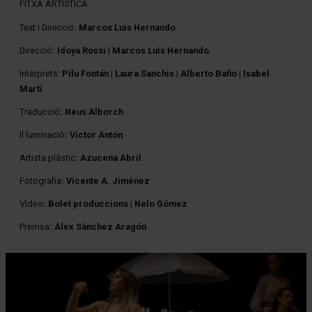
FITXA ARTÍSTICA
Text
i Direcció:
Marcos Luis Hernando
Direcció
: Idoya Rossi | Marcos Luis Hernando
Intèrprets:
Pilu Fontán | Laura Sanchis | Alberto Baño | Isabel
Martí
Traducció
: Neus Alborch
Il·luminació
: Víctor Antón
Artista plàstic
: Azucena Abril
Fotografia
: Vicente A. Jiménez
Vídeo
: Bolet produccions | Nelo Gómez
Premsa
: Àlex Sánchez Aragón