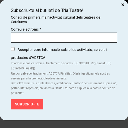
×
Subscriu-te al butlletí de Tria Teatre!
Cerca
Coneix de primera mà l'activitat cultural dels teatres de
Catalunya.
COM
INICI
CARTELLERA
LA MONA SIMONA
Correu electrònic
*
LA MONA SIMONA
A partir de 5 anys
Accepto rebre informació sobre les activitats, serveis i
productes d'ADETCA
Informació bàsica sobre el tractament de dades (LO 3/2018 i Reglament (UE)
Finalitzat
2016/679 ]RGPD])
Responsable del tractament: ADETCA Finalitat: Oferir i gestionar els nostres
serveis per a la promoció d’esdeveniments.
Del ds. 01.07.23
al dg. 02.07.23
Teatre Gaudí Barcelona
Drets: Pot exercir els drets d’accés, rectificació, limitació de tractament, supressió,
Durada:
50 min
portabilitat i oposició, previstos a l’RGPD, tal com s’explica a la nostra política de
privacitat.
Familiar
Teatre
Idiomes
Castellà