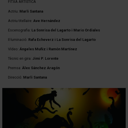
FITXA ARTÍSTICA
Actriu:
Marli Santana
Actriu titellaire
:
Ave Hernández
Escenografia
:
La Sonrisa del Lagarto i Mario Ordiales
Il·luminació
:
Rafa Echeverz i La Sonrisa del Lagarto
Vídeo
:
Ángeles Muñiz i Ramón Martínez
Tècnic en gira:
Jimi P. Lorente
Premsa
:
Àlex Sánchez Aragón
Direcció
:
Marli Santana