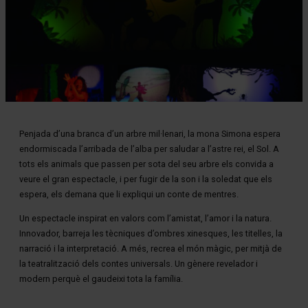
Diapositiva 1 de 1
Penjada d’una branca d’un arbre mil·lenari, la mona Simona espera
endormiscada l’arribada de l’alba per saludar a l’astre rei, el Sol. A
tots els animals que passen per sota del seu arbre els convida a
veure el gran espectacle, i per fugir de la son i la soledat que els
espera, els demana que li expliqui un conte de mentres.
Un espectacle inspirat en valors com l’amistat, l’amor i la natura.
Innovador, barreja les tècniques d’ombres xinesques, les titelles, la
narració i la interpretació. A més, recrea el món màgic, per mitjà de
la teatralització dels contes universals. Un gènere revelador i
modern perquè el gaudeixi tota la família.