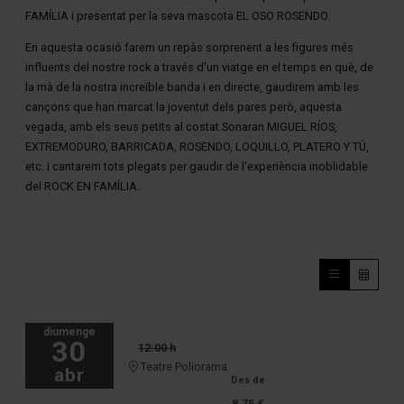
FAMÍLIA i presentat per la seva mascota EL OSO ROSENDO.
En aquesta ocasió farem un repàs sorprenent a les figures més
influents del nostre rock a través d'un viatge en el temps en què, de
la mà de la nostra increïble banda i en directe, gaudirem amb les
cançons que han marcat la joventut dels pares però, aquesta
vegada, amb els seus petits al costat.Sonaran MIGUEL RÍOS,
EXTREMODURO, BARRICADA, ROSENDO, LOQUILLO, PLATERO Y TÚ,
etc. i cantarem tots plegats per gaudir de l'experiència inoblidable
del ROCK EN FAMÍLIA.
diumenge
30
12:00 h
Teatre Poliorama
abr
Des de
8.75 €