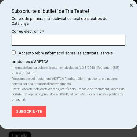
×
Subscriu-te al butlletí de Tria Teatre!
Cerca
Coneix de primera mà l'activitat cultural dels teatres de
Catalunya.
COM
INICI
CARTELLERA
ROCK EN FAMÍLIA PRESENTA HIJOS DEL ROCK AND ROLL
Correu electrònic
*
Rock en família presenta HIJOS DEL ROCK AND
ROLL
Els menors de 2 anys si no ocupen butaca no paguen
Accepto rebre informació sobre les activitats, serveis i
entrada.
productes d'ADETCA
Informació bàsica sobre el tractament de dades (LO 3/2018 i Reglament (UE)
2016/679 ]RGPD])
Responsable del tractament: ADETCA Finalitat: Oferir i gestionar els nostres
serveis per a la promoció d’esdeveniments.
Finalitzat
Drets: Pot exercir els drets d’accés, rectificació, limitació de tractament, supressió,
portabilitat i oposició, previstos a l’RGPD, tal com s’explica a la nostra política de
diumenge 30 d’abril
|
12:00 h
privacitat.
Teatre Poliorama
Durada:
80 min
Familiar
Musical
Teatre
Idiomes
Castellà