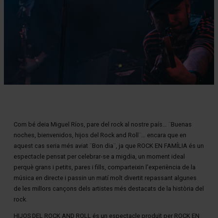
Diapositiva 1 de 1
Com bé deia Miguel Ríos, pare del rock al nostre país… ¨Buenas
noches, bienvenidos, hijos del Rock and Roll¨… encara que en
aquest cas seria més aviat ¨Bon dia¨, ja que ROCK EN FAMÍLIA és un
espectacle pensat per celebrar-se a migdia, un moment ideal
perquè grans i petits, pares i fills, comparteixin l'experiència de la
música en directe i passin un matí molt divertit repassant algunes
de les millors cançons dels artistes més destacats de la història del
rock.
HIJOS DEL ROCK AND ROLL és un espectacle produït per ROCK EN