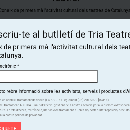
Coneix de primera mà l'activitat cultural dels teatres de Catalunya
SUBSCRIU-TE
criu-te al butlletí de Tria Teatr
 de primera mà l'activitat cultural dels tea
talunya.
lectrònic
*
Qui s
o rebre informació sobre les activitats, serveis i productes d
sica sobre el tractament de dades (LO 3/2018 i Reglament (UE) 2016/679 ]RGPD])
el tractament: ADETCA Finalitat: Oferir i gestionar els nostres serveis per a la promoció d’esdeve
cir els drets d’accés, rectificació, limitació de tractament, supressió, portabilitat i oposició, previsto
a la nostra política de privacitat.