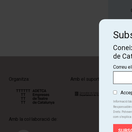
Subs
Coneix
de Ca
Correu e
Organitza:
Amb el suport de:
Accept
Informació bà
Responsable d
Drets: Pot exer
com s’explica 
Amb la col·laboració de: