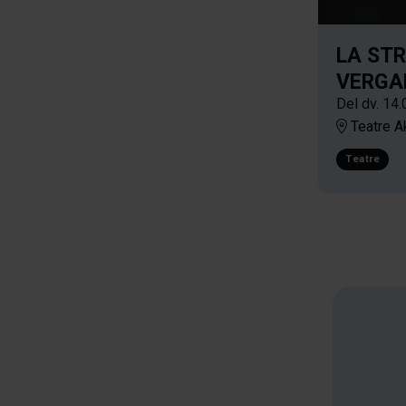
Abril 2026
Maig 2026
LA STR
Juny 2026
VERGA
Juliol 2026
Del dv. 14.
Agost 2026
Teatre A
Teatre