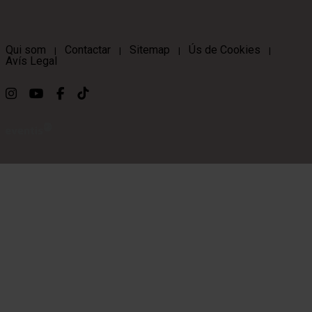
Qui som
Contactar
Sitemap
Ús de Cookies
|
|
|
|
Avís Legal
Link a instagram
Link a youtube
Link a facebook
Link a ticktok