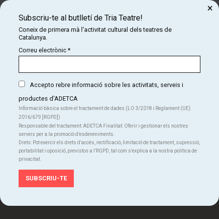
×
Subscriu-te al butlletí de Tria Teatre!
Subscriu-te al butlletí de Tria Teatre!
Coneix de primera mà l'activitat cultural dels teatres de
Coneix de primera mà l'activitat cultural dels teatres
Catalunya.
de Catalunya.
Correu electrònic
*
SUBSCRIU-TE
Accepto rebre informació sobre les activitats, serveis i
productes d'ADETCA
Informació bàsica sobre el tractament de dades (LO 3/2018 i Reglament (UE)
2016/679 ]RGPD])
Responsable del tractament: ADETCA Finalitat: Oferir i gestionar els nostres
serveis per a la promoció d’esdeveniments.
Organitza:
Drets: Pot exercir els drets d’accés, rectificació, limitació de tractament, supressió,
portabilitat i oposició, previstos a l’RGPD, tal com s’explica a la nostra política de
privacitat.