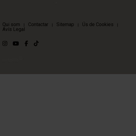
Qui som
Contactar
Sitemap
Ús de Cookies
|
|
|
|
Avís Legal
Link a instagram
Link a youtube
Link a facebook
Link a ticktok