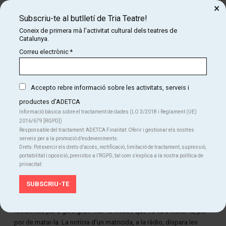
×
Subscriu-te al butlletí de Tria Teatre!
Coneix de primera mà l'activitat cultural dels teatres de
Catalunya.
Correu electrònic
*
Accepto rebre informació sobre les activitats, serveis i
productes d'ADETCA
Informació bàsica sobre el tractament de dades (LO 3/2018 i Reglament (UE)
2016/679 ]RGPD])
Responsable del tractament: ADETCA Finalitat: Oferir i gestionar els nostres
serveis per a la promoció d’esdeveniments.
Drets: Pot exercir els drets d’accés, rectificació, limitació de tractament, supressió,
portabilitat i oposició, previstos a l’RGPD, tal com s’explica a la nostra política de
privacitat.
Diapositiva 2 de 3: Bad Moon
Ivan conviu des que era un nin amb un trastorn obsessiu compulsiu
(TOC) del tipus agressiu. La seva mare té Alzheimer i viu a una
residència per a gent gran. Ivan fa mesos que no va a visitar-la, per
por de matar-la. La notícia d’un matricida, a la ràdio, dispara les