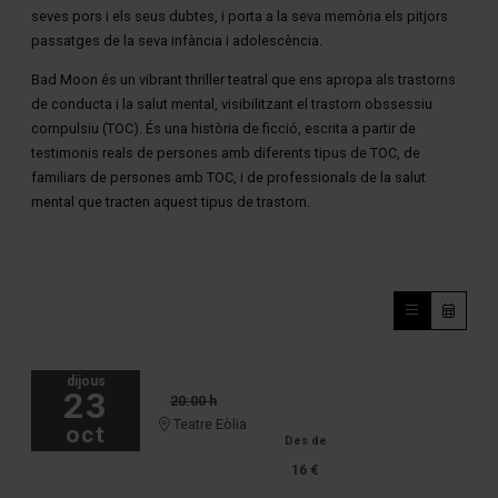
seves pors i els seus dubtes, i porta a la seva memòria els pitjors
passatges de la seva infància i adolescència.
Bad Moon és un vibrant thriller teatral que ens apropa als trastorns
de conducta i la salut mental, visibilitzant el trastorn obssessiu
compulsiu (TOC). És una història de ficció, escrita a partir de
testimonis reals de persones amb diferents tipus de TOC, de
familiars de persones amb TOC, i de professionals de la salut
mental que tracten aquest tipus de trastorn.
dijous
23
20:00 h
Teatre Eòlia
oct
Des de
16 €