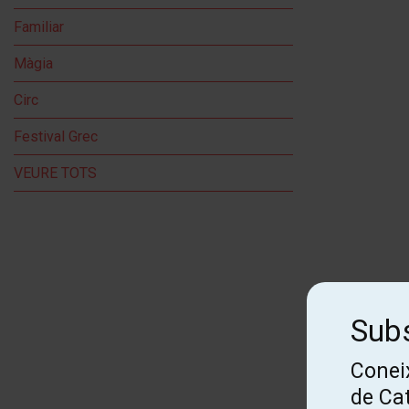
Familiar
Màgia
Circ
Festival Grec
VEURE TOTS
Subs
Coneix
de Ca