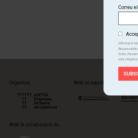
Correu e
Accept
Informació bà
Responsable d
Drets: Pot exer
com s’explica 
Organitza:
Amb el suport de:
Amb la col·laboració de: