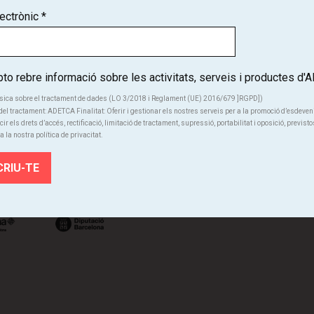
lectrònic
*
Coneix de primera mà l'activitat cultural dels teatres de Catalunya
SUBSCRIU-TE
o rebre informació sobre les activitats, serveis i productes d
sica sobre el tractament de dades (LO 3/2018 i Reglament (UE) 2016/679 ]RGPD])
el tractament: ADETCA Finalitat: Oferir i gestionar els nostres serveis per a la promoció d’esdeve
cir els drets d’accés, rectificació, limitació de tractament, supressió, portabilitat i oposició, previsto
a la nostra política de privacitat.
Qui s