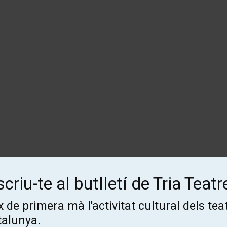
criu-te al butlletí de Tria Teatr
Subscriu-te al butlletí de Tria
 de primera mà l'activitat cultural dels tea
Teatre!
talunya.