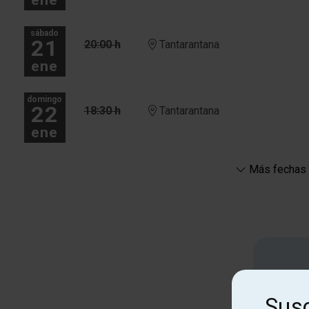
sábado
21
20:00 h
Tantarantana
ene
domingo
22
18:30 h
Tantarantana
ene
Más fechas
Susc