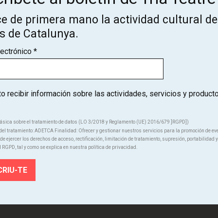
ce de primera mano la actividad cultural de los teatros de Catal
e de primera mano la actividad cultural de
os de Catalunya.
SUSCRÍBETE
lectrónico
*
 recibir información sobre las actividades, servicios y product
ásica sobre el tratamiento de datos (LO 3/2018 y Reglamento (UE) 2016/679 ]RGPD])
Quiénes somos
el tratamiento: ADETCA Finalidad: Ofrecer y gestionar nuestros servicios para la promoción de ev
e ejercer los derechos de acceso, rectificación, limitación de tratamiento, supresión, portabilidad y
l RGPD, tal y como se explica en nuestra política de privacidad.