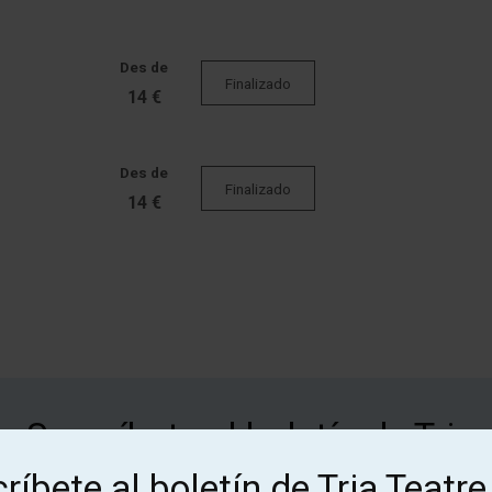
Des de
Finalizado
14 €
Des de
Finalizado
14 €
¡Suscríbete al boletín de Tria
Teatre!
ríbete al boletín de Tria Teatre