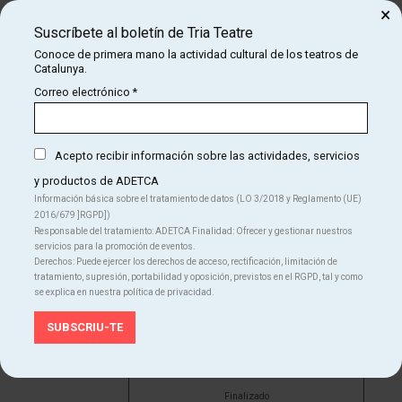
dic
Des de
×
12 €
Suscríbete al boletín de Tria Teatre
Conoce de primera mano la actividad cultural de los teatros de
Catalunya.
Finalizado
Correo electrónico
*
sábado
31
12:00 h
L'autèntica
Acepto recibir información sobre las actividades, servicios
dic
Des de
y productos de ADETCA
12 €
Información básica sobre el tratamiento de datos (LO 3/2018 y Reglamento (UE)
2016/679 ]RGPD])
Responsable del tratamiento: ADETCA Finalidad: Ofrecer y gestionar nuestros
Finalizado
servicios para la promoción de eventos.
Derechos: Puede ejercer los derechos de acceso, rectificación, limitación de
tratamiento, supresión, portabilidad y oposición, previstos en el RGPD, tal y como
domingo
01
se explica en nuestra política de privacidad.
17:00 h
L'autèntica
ene
Des de
12 €
Finalizado