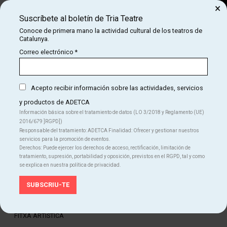
×
Suscríbete al boletín de Tria Teatre
Buscar
Conoce de primera mano la actividad cultural de los teatros de
Catalunya.
COM
INICIO
CARTELERA
ELS OSSOS DE MONTAIGNE
Correo electrónico
*
ELS OSSOS DE MONTAIGNE
Acepto recibir información sobre las actividades, servicios
y productos de ADETCA
Finalizado
Información básica sobre el tratamiento de datos (LO 3/2018 y Reglamento (UE)
2016/679 ]RGPD])
Del MI 24.05.23
al DO 11.06.23
Responsable del tratamiento: ADETCA Finalidad: Ofrecer y gestionar nuestros
Centre de les Arts Lliures
servicios para la promoción de eventos.
Duración:
80 min.
Derechos: Puede ejercer los derechos de acceso, rectificación, limitación de
Teatro
tratamiento, supresión, portabilidad y oposición, previstos en el RGPD, tal y como
se explica en nuestra política de privacidad.
Idiomas
Catalán
Castellano
FITXA ARTÍSTICA