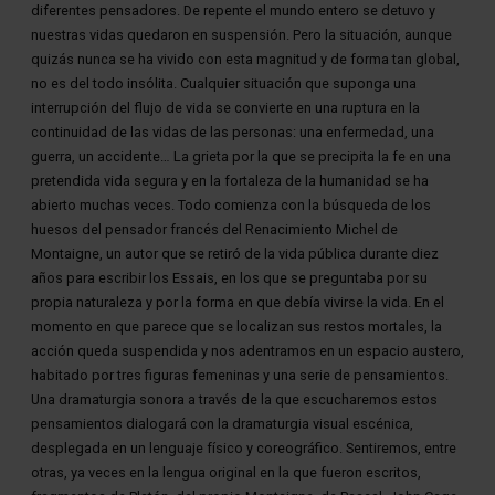
diferentes pensadores. De repente el mundo entero se detuvo y 
nuestras vidas quedaron en suspensión. Pero la situación, aunque 
quizás nunca se ha vivido con esta magnitud y de forma tan global, 
no es del todo insólita. Cualquier situación que suponga una 
interrupción del flujo de vida se convierte en una ruptura en la 
continuidad de las vidas de las personas: una enfermedad, una 
guerra, un accidente… La grieta por la que se precipita la fe en una 
pretendida vida segura y en la fortaleza de la humanidad se ha 
abierto muchas veces. Todo comienza con la búsqueda de los 
huesos del pensador francés del Renacimiento Michel de 
Montaigne, un autor que se retiró de la vida pública durante diez 
años para escribir los Essais, en los que se preguntaba por su 
propia naturaleza y por la forma en que debía vivirse la vida. En el 
momento en que parece que se localizan sus restos mortales, la 
acción queda suspendida y nos adentramos en un espacio austero, 
habitado por tres figuras femeninas y una serie de pensamientos. 
Una dramaturgia sonora a través de la que escucharemos estos 
pensamientos dialogará con la dramaturgia visual escénica, 
desplegada en un lenguaje físico y coreográfico. Sentiremos, entre 
otras, ya veces en la lengua original en la que fueron escritos, 