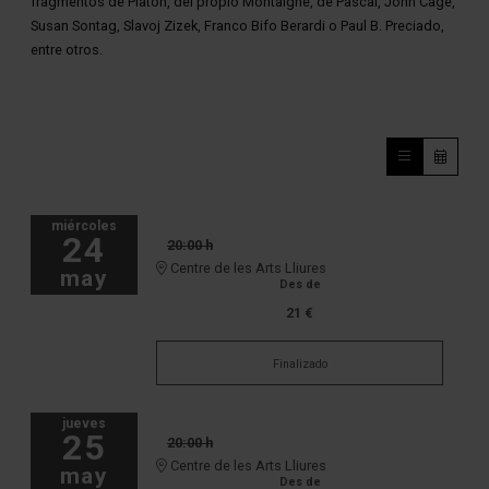
fragmentos de Platón, del propio Montaigne, de Pascal, John Cage, 
Susan Sontag, Slavoj Zizek, Franco Bifo Berardi o Paul B. Preciado, 
entre otros.
miércoles
24
20:00 h
Centre de les Arts Lliures
may
Des de
21 €
Finalizado
jueves
25
20:00 h
Centre de les Arts Lliures
may
Des de