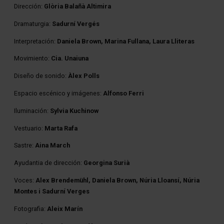
Dirección:
Glòria Balañà Altimira
Dramaturgia:
Sadurní Vergés
Interpretación:
Daniela Brown, Marina Fullana, Laura Lliteras
Movimiento:
Cia. Unaiuna
Diseño de sonido:
Àlex Polls
Espacio escénico y imágenes:
Alfonso Ferri
Iluminación:
Sylvia Kuchinow
Vestuario:
Marta Rafa
Sastre:
Aina March
Ayudantia de dirección:
Georgina Surià
Voces:
Alex Brendemühl, Daniela Brown, Núria Lloansí, Núria
Montes i Sadurní Verges
Fotografia:
Aleix Marín