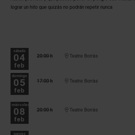
lograr un hito que quizás no podrán repetir nunca
sábado
04
20:00 h
Teatre Borràs
feb
domingo
05
17:00 h
Teatre Borràs
feb
miércoles
08
20:00 h
Teatre Borràs
feb
jueves