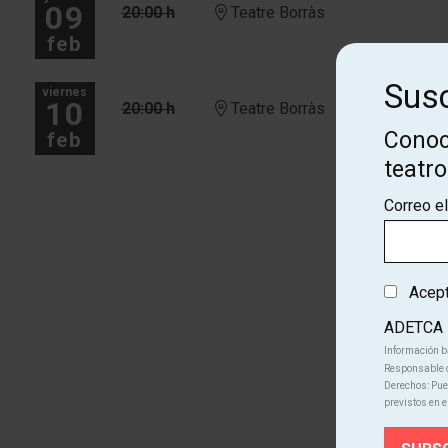
09
20:00 h
Teatre Borràs
feb
Susc
viernes
10
20:00 h
Teatre Borràs
Conoc
feb
teatr
Más fechas
Correo e
Acepto
ADETCA
Información b
Responsable d
Derechos: Pued
previstos en e
Cono