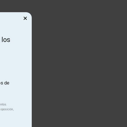
×
 los
os de
entos.
 oposición,
unya.