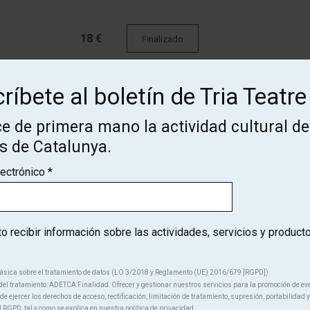
18 €
Finalizado
ríbete al boletín de Tria Teatre
18 €
Finalizado
e de primera mano la actividad cultural de
os de Catalunya.
18 €
Finalizado
lectrónico
*
18 €
Finalizado
 recibir información sobre las actividades, servicios y product
ásica sobre el tratamiento de datos (LO 3/2018 y Reglamento (UE) 2016/679 ]RGPD])
el tratamiento: ADETCA Finalidad: Ofrecer y gestionar nuestros servicios para la promoción de ev
e ejercer los derechos de acceso, rectificación, limitación de tratamiento, supresión, portabilidad y
l RGPD, tal y como se explica en nuestra política de privacidad.