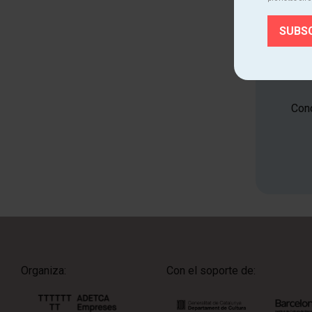
Cono
Organiza:
Con el soporte de: