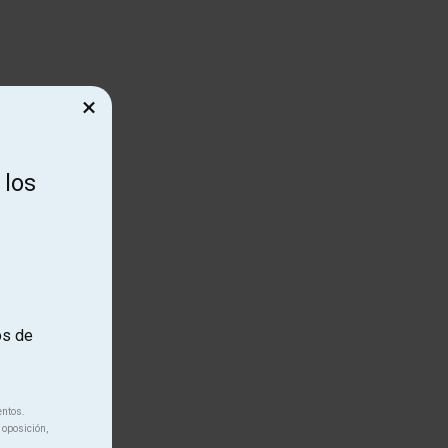
×
 los
os de
entos.
 oposición,