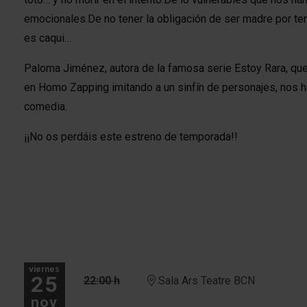
emocionales.De no tener la obligación de ser madre por tene
es caqui…
Paloma Jiménez, autora de la famosa serie Estoy Rara, que s
en Homo Zapping imitando a un sinfín de personajes, nos ha
comedia.
¡¡No os perdáis este estreno de temporada!!
viernes
25
22:00 h
Sala Ars Teatre BCN
nov