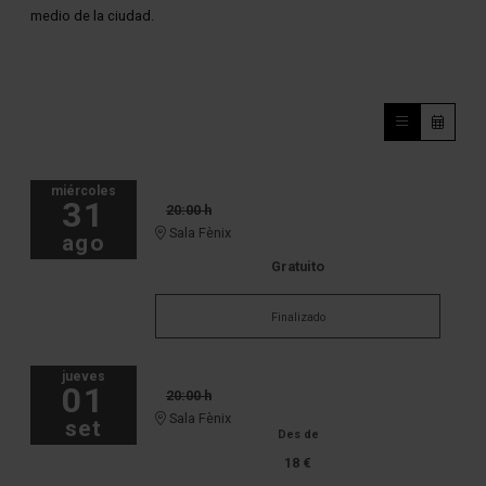
medio de la ciudad.
miércoles
31
20:00 h
Sala Fènix
ago
Gratuito
Finalizado
jueves
01
20:00 h
Sala Fènix
set
Des de
18 €