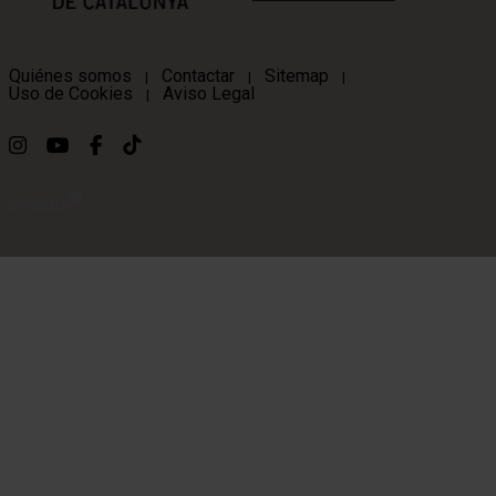
Quiénes somos
Contactar
Sitemap
|
|
|
Uso de Cookies
Aviso Legal
|
Link a instagram
Link a youtube
Link a facebook
Link a ticktok