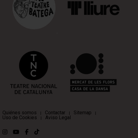
Quiénes somos
Contactar
Sitemap
|
|
|
Uso de Cookies
Aviso Legal
|
Link a instagram
Link a youtube
Link a facebook
Link a ticktok