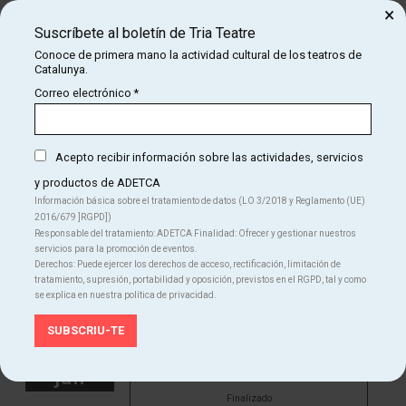
×
Ellas (que podrían ser tú) se verán empujadas a una cotidianidad
Suscríbete al boletín de Tria Teatre
impuesta en la que encararán sus propios límites y flirtearán con la
Conoce de primera mano la actividad cultural de los teatros de
ambición. En una realidad que roza el delirio del absurdo, chocarán
Catalunya.
con la corrupción moral y ética. ¿Podrán ser felices con lo que ya
Correo electrónico
*
tienen?
FAMA FOMO FUMU!
es una comedia incómoda sobre el ego y todo
lo que estamos dispuestas a justificar para lograr el éxito –si es
Acepto recibir información sobre las actividades, servicios
que el éxito tiene un fin.
y productos de ADETCA
Información básica sobre el tratamiento de datos (LO 3/2018 y Reglamento (UE)
2016/679 ]RGPD])
Responsable del tratamiento: ADETCA Finalidad: Ofrecer y gestionar nuestros
servicios para la promoción de eventos.
Derechos: Puede ejercer los derechos de acceso, rectificación, limitación de
tratamiento, supresión, portabilidad y oposición, previstos en el RGPD, tal y como
se explica en nuestra política de privacidad.
sábado
20
19:30 h
Sala Beckett
jun
Finalizado