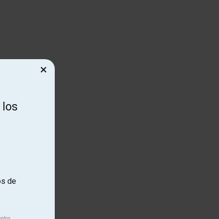
×
 los
os de
entos.