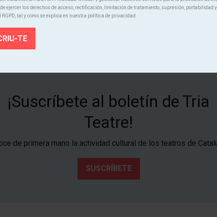
e ejercer los derechos de acceso, rectificación, limitación de tratamiento, supresión, portabilidad y
l RGPD, tal y como se explica en nuestra política de privacidad.
¡Suscríbete al boletín de Tria
Teatre!
ce de primera mano la actividad cultural de los teatros de Catal
SUSCRÍBETE