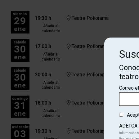
viernes
29
19:30 h
Teatre Poliorama
Añadir al
ene
calendario
sábado
30
17:00 h
Teatre Poliorama
Susc
Añadir al
ene
calendario
Conoc
sábado
30
20:00 h
Teatre Poliorama
teatr
Añadir al
ene
Correo e
calendario
domingo
31
18:00 h
Teatre Poliorama
Añadir al
ene
Acepto
calendario
ADETCA
miércoles
03
19:30 h
Teatre Poliorama
Información b
Añadir al
Responsable d