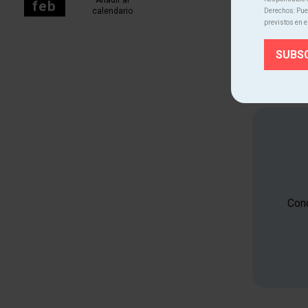
feb
calendario
Derechos: Pued
previstos en e
Más fechas
Cono