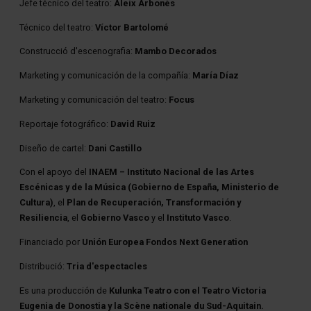
Jefe técnico del teatro:
Aleix Arbonès
Técnico del teatro:
Víctor Bartolomé
Construcció d'escenografia:
Mambo Decorados
Marketing y comunicación de la compañía:
María Díaz
Marketing y comunicación del teatro:
Focus
Reportaje fotográfico:
David Ruiz
Diseño de cartel:
Dani Castillo
Con el apoyo del
INAEM – Instituto Nacional de las Artes
Escénicas y de la Música (Gobierno de España, Ministerio de
Cultura)
, el
Plan de Recuperación, Transformación y
Resiliencia
, el
Gobierno Vasco
y el
Instituto Vasco
.
Financiado por
Unión Europea Fondos Next Generation
Distribució:
Tria d'espectacles
Es una producción de
Kulunka Teatro con el Teatro Victoria
Eugenia de Donostia y la Scène nationale du Sud-Aquitain.