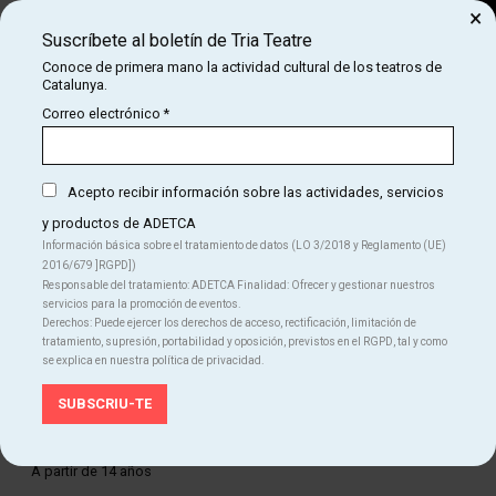
×
Suscríbete al boletín de Tria Teatre
Buscar
Conoce de primera mano la actividad cultural de los teatros de
Catalunya.
COM
INICIO
CARTELERA
SOLITUDES
Correo electrónico
*
SOLITUDES
Acepto recibir información sobre las actividades, servicios
y productos de ADETCA
Finalizado
Información básica sobre el tratamiento de datos (LO 3/2018 y Reglamento (UE)
2016/679 ]RGPD])
Del VI 10.07.26
al DO 19.07.26
Responsable del tratamiento: ADETCA Finalidad: Ofrecer y gestionar nuestros
Teatre Condal
servicios para la promoción de eventos.
Duración:
80 min
Derechos: Puede ejercer los derechos de acceso, rectificación, limitación de
Festival Grec
Teatro
tratamiento, supresión, portabilidad y oposición, previstos en el RGPD, tal y como
se explica en nuestra política de privacidad.
Idiomas
Edad recomendada
A partir de 14 años