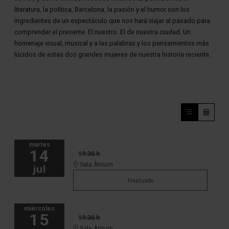
literatura, la política, Barcelona, la pasión y el humor son los
ingredientes de un espectáculo que nos hará viajar al pasado para
comprender el presente. El nuestro. El de nuestra ciudad. Un
homenaje visual, musical y a las palabras y los pensamientos más
lúcidos de estas dos grandes mujeres de nuestra historia reciente.
martes
14
19:30 h
Sala Àtrium
jul
Finalizado
miércoles
15
19:30 h
Sala Àtrium