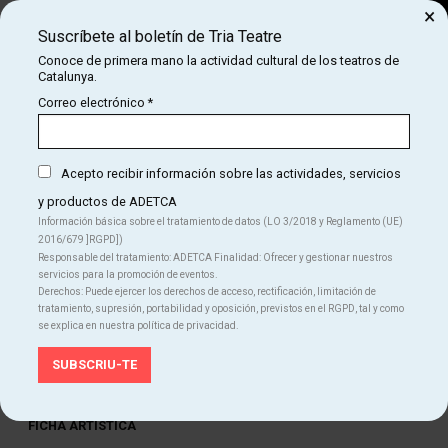
×
Suscríbete al boletín de Tria Teatre
Buscar
Conoce de primera mano la actividad cultural de los teatros de
Catalunya.
COM
INICIO
CARTELERA
L'ÚLTIMA ENTREVISTA (ROIG/CAPMANY)
Correo electrónico
*
L'ÚLTIMA ENTREVISTA (ROIG/CAPMANY)
Acepto recibir información sobre las actividades, servicios
y productos de ADETCA
Finalizado
Información básica sobre el tratamiento de datos (LO 3/2018 y Reglamento (UE)
2016/679 ]RGPD])
Del MA 14.07.26
al VI 31.07.26
Responsable del tratamiento: ADETCA Finalidad: Ofrecer y gestionar nuestros
Sala Àtrium
servicios para la promoción de eventos.
Duración:
90 min
Derechos: Puede ejercer los derechos de acceso, rectificación, limitación de
Festival Grec
Teatro
tratamiento, supresión, portabilidad y oposición, previstos en el RGPD, tal y como
se explica en nuestra política de privacidad.
Idiomas
Catalán
FICHA ARTÍSTICA