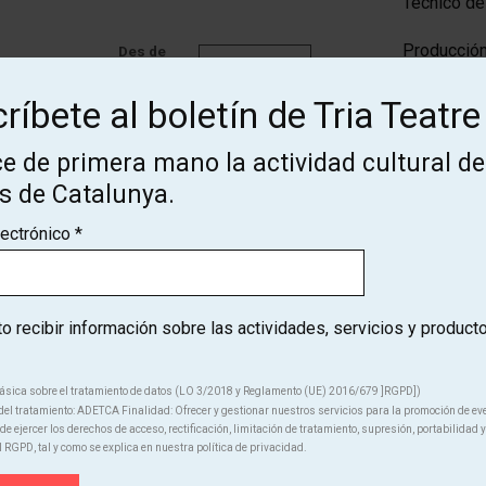
Técnico de
Producción
Des de
Finalizado
15 €
Lara Moli
ríbete al boletín de Tria Teatre
Videoclips
Des de
e de primera mano la actividad cultural de
Finalizado
15 €
Compartir
os de Catalunya.
lectrónico
*
 recibir información sobre las actividades, servicios y product
ásica sobre el tratamiento de datos (LO 3/2018 y Reglamento (UE) 2016/679 ]RGPD])
¡Suscríbete al boletín de Tria
el tratamiento: ADETCA Finalidad: Ofrecer y gestionar nuestros servicios para la promoción de ev
e ejercer los derechos de acceso, rectificación, limitación de tratamiento, supresión, portabilidad y
Teatre!
l RGPD, tal y como se explica en nuestra política de privacidad.