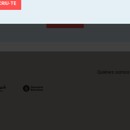
ce de primera mano la actividad cultural de los teatros de Catal
SUSCRÍBETE
Quiénes somos