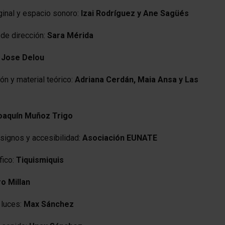
ginal y espacio sonoro:
Izai Rodríguez y Ane Sagüés
 de dirección:
Sara Mérida
:
Jose Delou
ón y material teórico:
Adriana Cerdán, Maia Ansa y Las
oaquín Muñoz Trigo
signos y accesibilidad:
Asociación EUNATE
fico:
Tiquismiquis
o Millan
 luces:
Max Sánchez