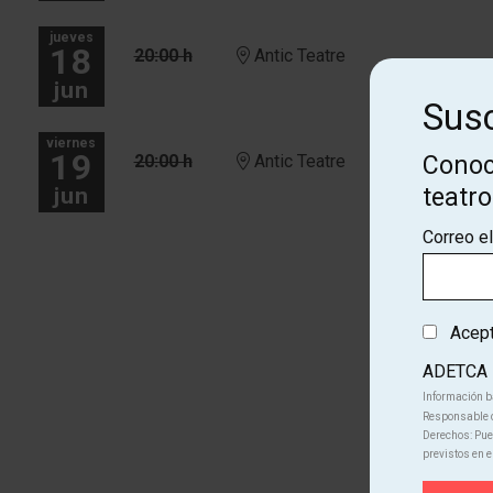
jueves
18
20:00 h
Antic Teatre
jun
Susc
viernes
19
20:00 h
Antic Teatre
Conoc
jun
teatr
Correo e
Más fechas
Acepto
ADETCA
Información b
Responsable d
Derechos: Pued
previstos en e