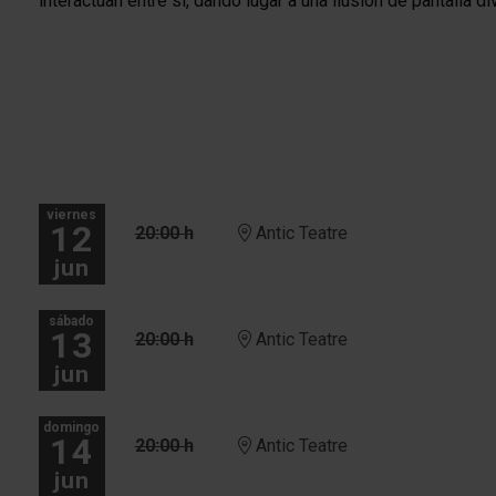
interactúan entre sí, dando lugar a una ilusión de pantalla di
viernes
12
20:00 h
Antic Teatre
jun
sábado
13
20:00 h
Antic Teatre
jun
domingo
14
20:00 h
Antic Teatre
jun