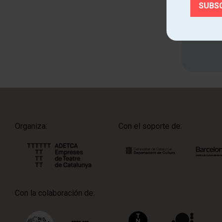
Cono
Organiza:
Con el soporte de:
Con la colaboración de: