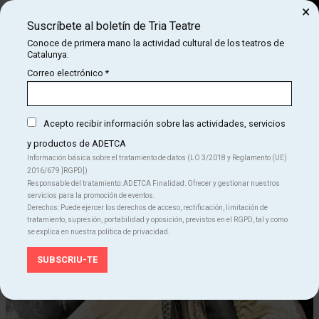
×
Suscríbete al boletín de Tria Teatre
Buscar
Conoce de primera mano la actividad cultural de los teatros de
Catalunya.
COM
INICIO
CARTELERA
LUNA, CIA FLAMENCA ROCÍO POZO
Correo electrónico
*
LUNA, CIA FLAMENCA ROCÍO POZO
Acepto recibir información sobre las actividades, servicios
y productos de ADETCA
Finalizado
Información básica sobre el tratamiento de datos (LO 3/2018 y Reglamento (UE)
2016/679 ]RGPD])
Del MI 08.07.26
al DO 19.07.26
Responsable del tratamiento: ADETCA Finalidad: Ofrecer y gestionar nuestros
Teatre Apolo
servicios para la promoción de eventos.
Duración:
70 min
Derechos: Puede ejercer los derechos de acceso, rectificación, limitación de
Danza
Teatro
tratamiento, supresión, portabilidad y oposición, previstos en el RGPD, tal y como
se explica en nuestra política de privacidad.
Idiomas
Castellano