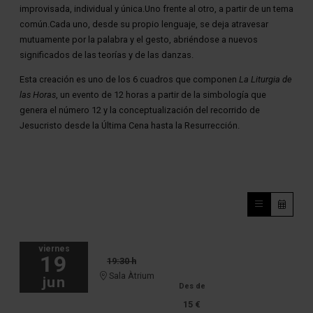
improvisada, individual y única.Uno frente al otro, a partir de un tema
común.Cada uno, desde su propio lenguaje, se deja atravesar
mutuamente por la palabra y el gesto, abriéndose a nuevos
significados de las teorías y de las danzas.
Esta creación es uno de los 6 cuadros que componen
La Liturgia de
las Horas
, un evento de 12 horas a partir de la simbología que
genera el número 12 y la conceptualización del recorrido de
Jesucristo desde la Última Cena hasta la Resurrección.
viernes
19
19:30 h
Sala Àtrium
jun
Des de
15 €