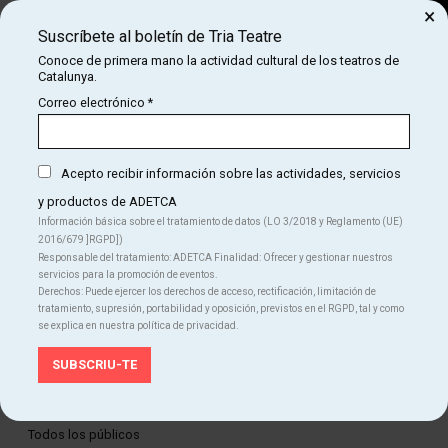
×
Suscríbete al boletín de Tria Teatre
Buscar
Conoce de primera mano la actividad cultural de los teatros de
Catalunya.
COM
INICIO
CARTELERA
TARZÁN, EL MUSICAL
Correo electrónico
*
TARZÁN, EL MUSICAL
Acepto recibir información sobre las actividades, servicios
y productos de ADETCA
Finalizado
Información básica sobre el tratamiento de datos (LO 3/2018 y Reglamento (UE)
2016/679 ]RGPD])
Del JU 11.06.26
al DO 14.06.26
Responsable del tratamiento: ADETCA Finalidad: Ofrecer y gestionar nuestros
Teatre Apolo
servicios para la promoción de eventos.
Duración:
120 min
Derechos: Puede ejercer los derechos de acceso, rectificación, limitación de
Familiar
Musical
Teatro
tratamiento, supresión, portabilidad y oposición, previstos en el RGPD, tal y como
se explica en nuestra política de privacidad.
Idiomas
Castellano
Edad recomendada
Todos los públicos