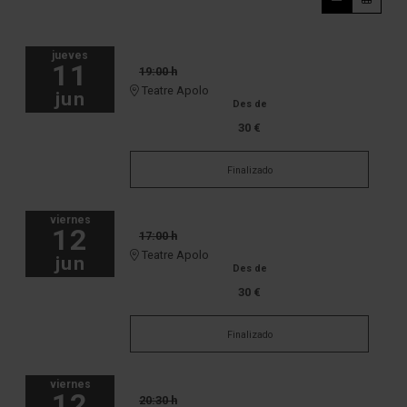
jueves
11
19:00 h
Teatre Apolo
jun
Des de
30 €
Finalizado
viernes
12
17:00 h
Teatre Apolo
jun
Des de
30 €
Finalizado
viernes
12
20:30 h