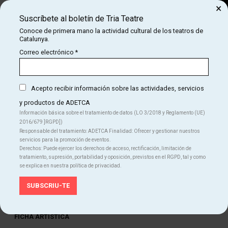
×
Suscríbete al boletín de Tria Teatre
Buscar
Conoce de primera mano la actividad cultural de los teatros de
Catalunya.
COM
INICIO
CARTELERA
ABRAKADABRA
Correo electrónico
*
ABRAKADABRA
Acepto recibir información sobre las actividades, servicios
y productos de ADETCA
Finalizado
Información básica sobre el tratamiento de datos (LO 3/2018 y Reglamento (UE)
2016/679 ]RGPD])
Del VI 03.04.26
al DO 26.04.26
Responsable del tratamiento: ADETCA Finalidad: Ofrecer y gestionar nuestros
Aquitània Teatre
servicios para la promoción de eventos.
Duración:
90 min
Derechos: Puede ejercer los derechos de acceso, rectificación, limitación de
Humor
Teatro
tratamiento, supresión, portabilidad y oposición, previstos en el RGPD, tal y como
se explica en nuestra política de privacidad.
Idiomas
Catalán
FICHA ARTÍSTICA