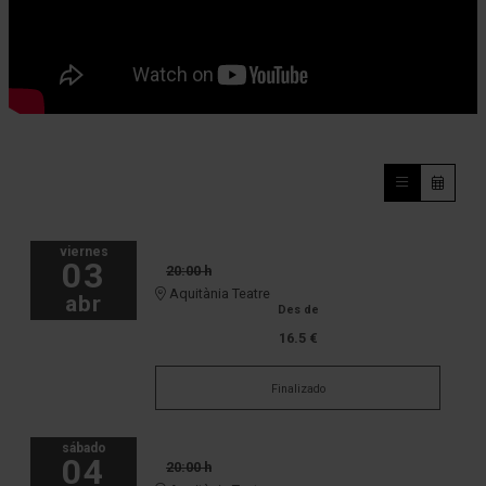
viernes
03
20:00 h
Aquitània Teatre
abr
Des de
16.5 €
Finalizado
sábado
04
20:00 h