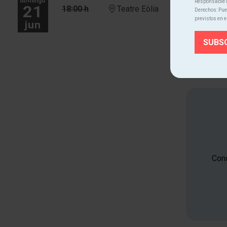
domingo
Responsable d
21
18:00 h
Teatre Eòlia
Derechos: Pued
previstos en e
jun
Cono