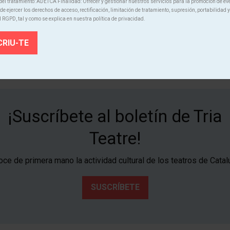
el tratamiento: ADETCA Finalidad: Ofrecer y gestionar nuestros servicios para la promoción de ev
Des de
e ejercer los derechos de acceso, rectificación, limitación de tratamiento, supresión, portabilidad y
Finalizado
l RGPD, tal y como se explica en nuestra política de privacidad.
15 €
¡Suscríbete al boletín de Tria
Teatre!
ce de primera mano la actividad cultural de los teatros de Catal
SUSCRÍBETE