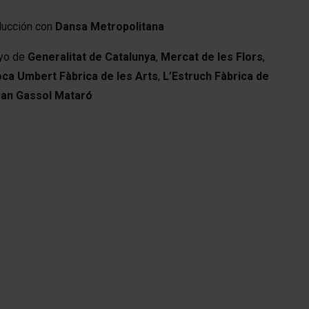
ducción con
Dansa Metropolitana
oyo de
Generalitat de Catalunya
,
Mercat de les Flors
,
ca Umbert Fàbrica de les Arts
,
L’Estruch Fàbrica de
an Gassol Mataró