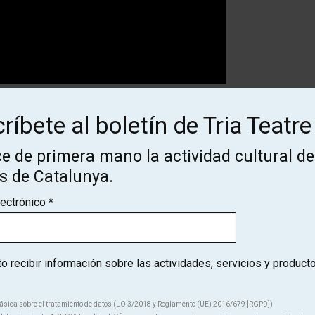
ríbete al boletín de Tria Teatre
e de primera mano la actividad cultural de
os de Catalunya.
Des de
Finalizado
lectrónico
*
15 €
Des de
 recibir información sobre las actividades, servicios y product
Finalizado
15 €
ásica sobre el tratamiento de datos (LO 3/2018 y Reglamento (UE) 2016/679 ]RGPD])