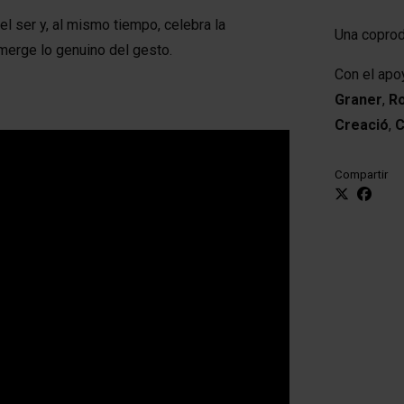
l ser y, al mismo tiempo, celebra la
Una copro
merge lo genuino del gesto.
Con el ap
Graner
,
Ro
Creació
,
C
Compartir