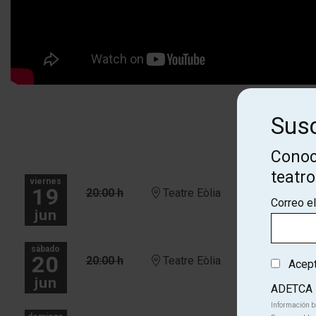
Susc
Conoc
teatr
viernes
19
20:00 h
Teatre Eòlia
Correo e
jun
sábado
20
20:00 h
Teatre Eòlia
Acepto
jun
ADETCA
Información b