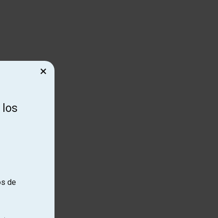
×
 los
os de