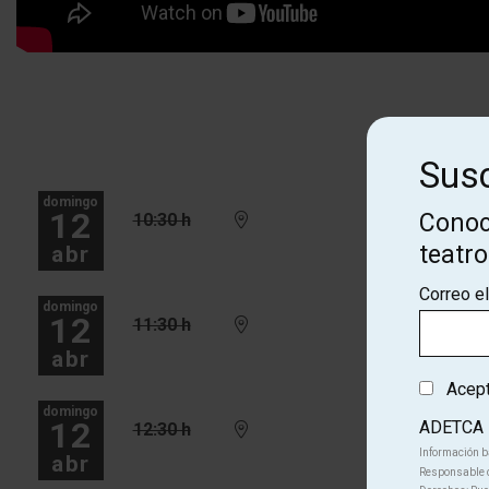
Susc
domingo
12
Conoc
10:30 h
teatr
abr
Correo e
domingo
12
11:30 h
abr
Acepto
domingo
12
ADETCA
12:30 h
Información b
abr
Responsable d