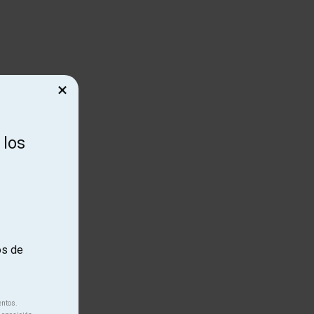
×
 los
os de
entos.