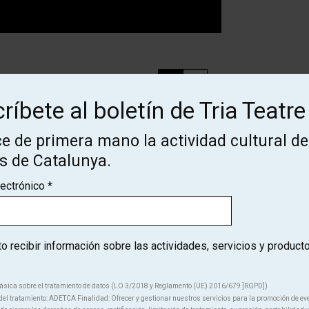
ríbete al boletín de Tria Teatre
Des de
e de primera mano la actividad cultural de
Finalizado
12 €
os de Catalunya.
lectrónico
*
Des de
Finalizado
12 €
 recibir información sobre las actividades, servicios y product
Des de
Finalizado
12 €
ásica sobre el tratamiento de datos (LO 3/2018 y Reglamento (UE) 2016/679 ]RGPD])
el tratamiento: ADETCA Finalidad: Ofrecer y gestionar nuestros servicios para la promoción de ev