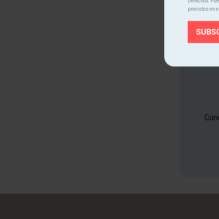
Derechos: Pued
previstos en e
Cono