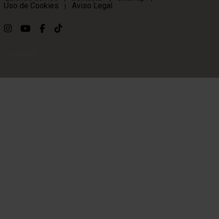
Uso de Cookies
Aviso Legal
|
Link a instagram
Link a youtube
Link a facebook
Link a ticktok