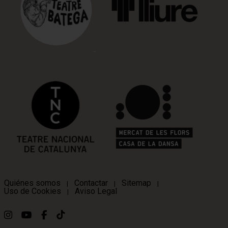
Quiénes somos
Contactar
Sitemap
|
|
|
Uso de Cookies
Aviso Legal
|
Link a instagram
Link a youtube
Link a facebook
Link a ticktok