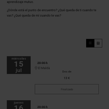
aprendizaje mutuo.
¿Dónde está el punto de encuentro? ¿Qué queda de ti cuando te
vas? ¿Qué queda de mí cuando te vas?
miércoles
15
20:00 h
El Maldà
jul
Des de
13 €
Finalizado
jueves
16
20:00 h