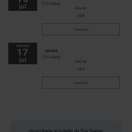
El Maldà
jul
Des de
13 €
Finalizado
viernes
17
20:00 h
El Maldà
jul
Des de
13 €
Finalizado
¡Suscríbete al boletín de Tria Teatre!