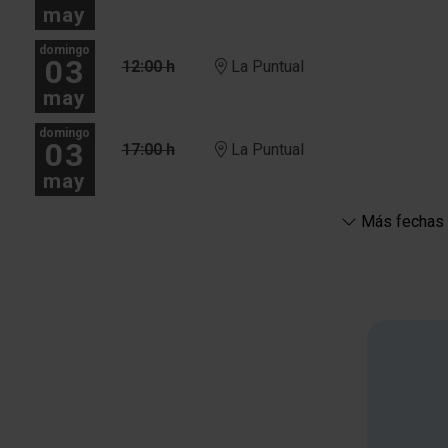
may
domingo
03
12:00 h
La Puntual
may
domingo
03
17:00 h
La Puntual
may
Más fechas