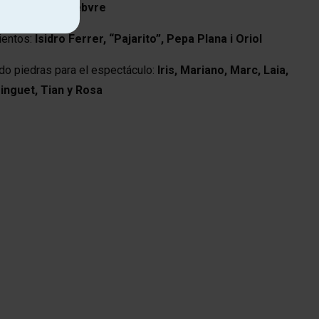
n:
Mélanie Lefebvre
ientos:
Isidro Ferrer, “Pajarito”, Pepa Plana i Oriol
do piedras para el espectáculo:
Iris, Mariano, Marc, Laia,
inguet, Tian y Rosa