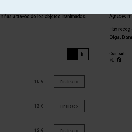
Distribució
Agradecim
 niñas a través de los objetos inanimados.
Han recogi
Olga, Dom
Compartir
10 €
Finalizado
12 €
Finalizado
12 €
Finalizado