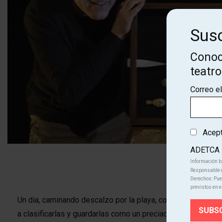
Susc
Conoc
teatr
Correo e
Acepto
ADETCA
Información b
Diapositiva 1 de 6
Responsable d
Derechos: Pued
previstos en e
Un dia, caminando descalzo por la playa, comprobé que la 
a clasificarlas y guardarlas como un preciado tesoro. Si mi