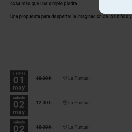
cosa más que una simple piedra.
Una propuesta para despertar la imaginación de los niños y
viernes
01
18:00 h
La Puntual
may
sábado
02
12:00 h
La Puntual
may
sábado
02
18:00 h
La Puntual