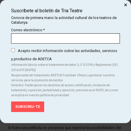
Teatre
, con la colaboración del
Gobierno Vasco
×
Suscríbete al boletín de Tria Teatre
Residencias en:
Gernikako Udala, El Graner (BCN), Aulestiko
Udala, Zornotzako Udala, Bilboko Udala, Teatro Ensalle (Vigo) y
Conoce de primera mano la actividad cultural de los teatros de
Catalunya.
La Mutant (València)
Correo electrónico
*
Acepto recibir información sobre las actividades, servicios
y productos de ADETCA
Información básica sobre el tratamiento de datos (LO 3/2018 y Reglamento (UE)
2016/679 ]RGPD])
Responsable del tratamiento: ADETCA Finalidad: Ofrecer y gestionar nuestros
servicios para la promoción de eventos.
Derechos: Puede ejercer los derechos de acceso, rectificación, limitación de
tratamiento, supresión, portabilidad y oposición, previstos en el RGPD, tal y como
se explica en nuestra política de privacidad.
Diapositiva 1 de 1
Si fuera una película es una pieza que explora las posibilidades del