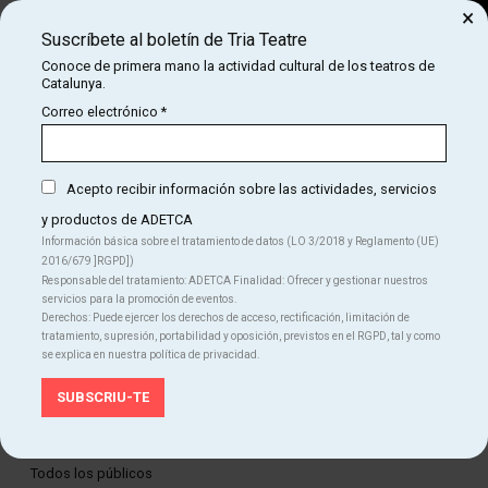
×
Suscríbete al boletín de Tria Teatre
Buscar
Conoce de primera mano la actividad cultural de los teatros de
Catalunya.
COM
INICIO
CARTELERA
LA RATONERA DE AGATHA CHRISTIE
Correo electrónico
*
LA RATONERA DE AGATHA CHRISTIE
Acepto recibir información sobre las actividades, servicios
y productos de ADETCA
Finalizado
Información básica sobre el tratamiento de datos (LO 3/2018 y Reglamento (UE)
2016/679 ]RGPD])
Del MI 25.02.26
al DO 03.05.26
Responsable del tratamiento: ADETCA Finalidad: Ofrecer y gestionar nuestros
Teatre Apolo
servicios para la promoción de eventos.
Duración:
100 min
Derechos: Puede ejercer los derechos de acceso, rectificación, limitación de
Teatro
tratamiento, supresión, portabilidad y oposición, previstos en el RGPD, tal y como
se explica en nuestra política de privacidad.
Idiomas
Castellano
Edad recomendada
Todos los públicos