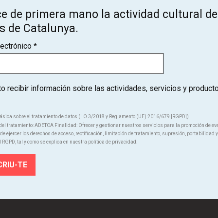
e de primera mano la actividad cultural de
ce de primera mano la actividad cultural de los teatros de Catal
os de Catalunya.
SUSCRÍBETE
lectrónico
*
 recibir información sobre las actividades, servicios y product
ásica sobre el tratamiento de datos (LO 3/2018 y Reglamento (UE) 2016/679 ]RGPD])
el tratamiento: ADETCA Finalidad: Ofrecer y gestionar nuestros servicios para la promoción de ev
Quiénes somos
e ejercer los derechos de acceso, rectificación, limitación de tratamiento, supresión, portabilidad y
l RGPD, tal y como se explica en nuestra política de privacidad.