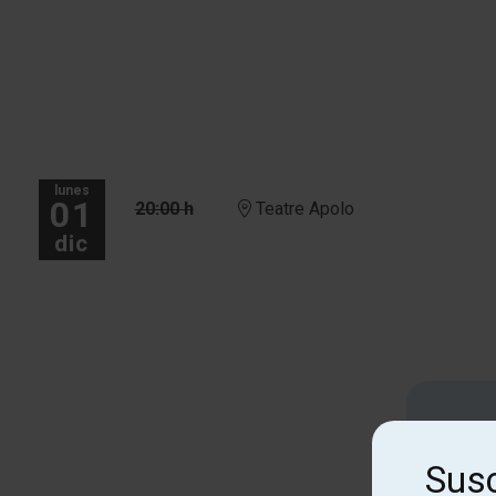
lunes
01
20:00 h
Teatre Apolo
dic
Susc