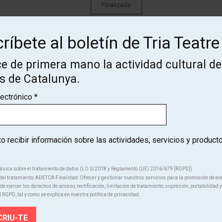
Finalizado
ríbete al boletín de Tria Teatre
Finalizado
e de primera mano la actividad cultural de
os de Catalunya.
lectrónico
*
 recibir información sobre las actividades, servicios y product
¡Suscríbete al boletín de Tria
Teatre!
ásica sobre el tratamiento de datos (LO 3/2018 y Reglamento (UE) 2016/679 ]RGPD])
el tratamiento: ADETCA Finalidad: Ofrecer y gestionar nuestros servicios para la promoción de ev
e ejercer los derechos de acceso, rectificación, limitación de tratamiento, supresión, portabilidad y
ce de primera mano la actividad cultural de los teatros de Catal
l RGPD, tal y como se explica en nuestra política de privacidad.
SUSCRÍBETE