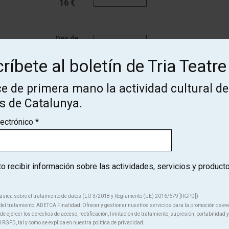
16 €
Des de
Finalizado
16 €
ríbete al boletín de Tria Teatre
e de primera mano la actividad cultural de
Des de
Finalizado
16 €
os de Catalunya.
lectrónico
*
Des de
Finalizado
16 €
 recibir información sobre las actividades, servicios y product
ásica sobre el tratamiento de datos (LO 3/2018 y Reglamento (UE) 2016/679 ]RGPD])
el tratamiento: ADETCA Finalidad: Ofrecer y gestionar nuestros servicios para la promoción de ev
e ejercer los derechos de acceso, rectificación, limitación de tratamiento, supresión, portabilidad y
l RGPD, tal y como se explica en nuestra política de privacidad.