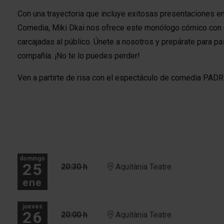
Con una trayectoria que incluye exitosas presentaciones en
Comedia, Miki Dkai nos ofrece este monólogo cómico con 
carcajadas al público. Únete a nosotros y prepárate para p
compañía. ¡No te lo puedes perder!
Ven a partirte de risa con el espectáculo de comedia PAD
domingo
25
20:30 h
Aquitània Teatre
ene
jueves
26
20:00 h
Aquitània Teatre