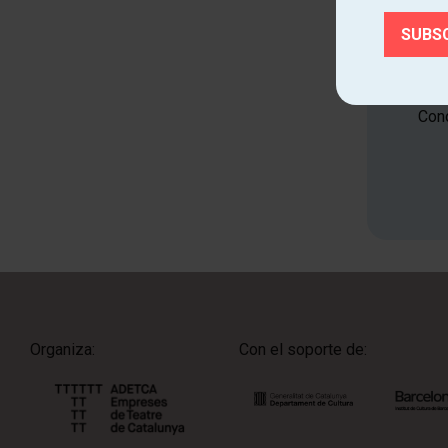
Cono
Organiza:
Con el soporte de: