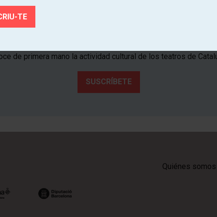
¡Suscríbete al boletín de Tria
Teatre!
ce de primera mano la actividad cultural de los teatros de Catal
SUSCRÍBETE
Quiénes somos