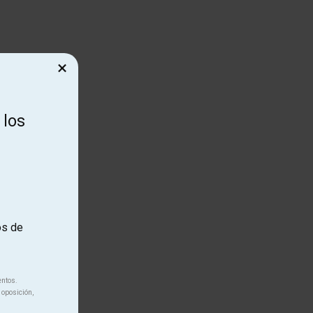
×
 los
os de
entos.
 oposición,