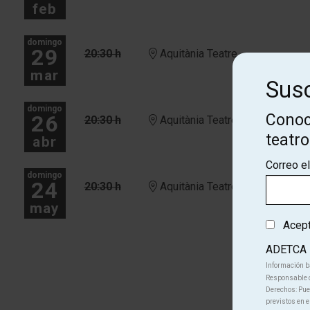
feb
domingo
29
20:30 h
Aquitània Teatre
mar
Susc
domingo
26
Conoc
20:30 h
Aquitània Teatre
teatr
abr
Correo e
domingo
24
20:30 h
Aquitània Teatre
may
Acepto
ADETCA
Información b
Responsable d
Derechos: Pued
previstos en e