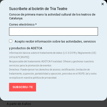
×
Suscríbete al boletín de Tria Teatre
Buscar
Conoce de primera mano la actividad cultural de los teatros de
Catalunya.
COM
INICIO
CARTELERA
EL FADO DE ULISSES
Correo electrónico
*
EL FADO DE ULISSES
Acepto recibir información sobre las actividades, servicios
y productos de ADETCA
Finalizado
Información básica sobre el tratamiento de datos (LO 3/2018 y Reglamento (UE)
2016/679 ]RGPD])
Del VI 03.10.25
al DO 05.10.25
Responsable del tratamiento: ADETCA Finalidad: Ofrecer y gestionar nuestros
La Puntual
servicios para la promoción de eventos.
Duración:
50 min
Derechos: Puede ejercer los derechos de acceso, rectificación, limitación de
Familiar
Teatro
tratamiento, supresión, portabilidad y oposición, previstos en el RGPD, tal y como
se explica en nuestra política de privacidad.
Idiomas
Castellano
Edad recomendada
A partir de 4 años