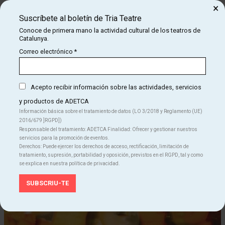
×
Diseño de luces:
Nahomi Monjaraz
Suscríbete al boletín de Tria Teatre
Conoce de primera mano la actividad cultural de los teatros de
Producción:
laKarbo – Fores Fera
Catalunya.
Distribución:
Tot Produccions
Correo electrónico
*
Agradecimientos:
Casa Orlandai, Hospital Clínic, Les Fugitives,
enCantados Associació, Xavi Alsina y Jacobo Sellarés del
Acepto recibir información sobre las actividades, servicios
grupo de enfermedades pulmonares intersticiales del Hospital
Clínic, Sandra Cambón, Jaume Viñas, Berta Frigola, Elena
y productos de ADETCA
Fortuny, Rosa López, Carles Cortina, Laura Dorca, Albert Mora,
Información básica sobre el tratamiento de datos (LO 3/2018 y Reglamento (UE)
2016/679 ]RGPD])
Xavier Mestres, Sala Siconi y Estudi Karloff.
Responsable del tratamiento: ADETCA Finalidad: Ofrecer y gestionar nuestros
servicios para la promoción de eventos.
Espectáculo seleccionado en la Convocatoria de Textos y
Derechos: Puede ejercer los derechos de acceso, rectificación, limitación de
Proyectos On el teatre batega 2024
tratamiento, supresión, portabilidad y oposición, previstos en el RGPD, tal y como
se explica en nuestra política de privacidad.