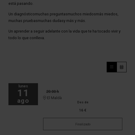
está pasando.
Un diagnósticomuchas preguntasmuchos miedosmás miedos,
muchas pruebasmuchas dudasy más y más.
Un aprender a seguir adelante con la vida que te ha tocado vivir y
todo lo que conlleva.
lunes
11
20:00 h
El Maldà
ago
Des de
16 €
Finalizado