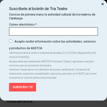
×
Suscríbete al boletín de Tria Teatre
Buscar
Conoce de primera mano la actividad cultural de los teatros de
Catalunya.
COM
INICIO
CARTELERA
HOME SWEET HOME
Correo electrónico
*
HOME SWEET HOME
Acepto recibir información sobre las actividades, servicios
y productos de ADETCA
Finalizado
Información básica sobre el tratamiento de datos (LO 3/2018 y Reglamento (UE)
2016/679 ]RGPD])
Del JU 03.07.25
al SA 05.07.25
|
20:00 h
Responsable del tratamiento: ADETCA Finalidad: Ofrecer y gestionar nuestros
Teatre Eòlia
servicios para la promoción de eventos.
Duración:
45 min
Derechos: Puede ejercer los derechos de acceso, rectificación, limitación de
Danza
tratamiento, supresión, portabilidad y oposición, previstos en el RGPD, tal y como
se explica en nuestra política de privacidad.
Idiomas
Catalán
Castellano
FICHA ARTÍSTICA