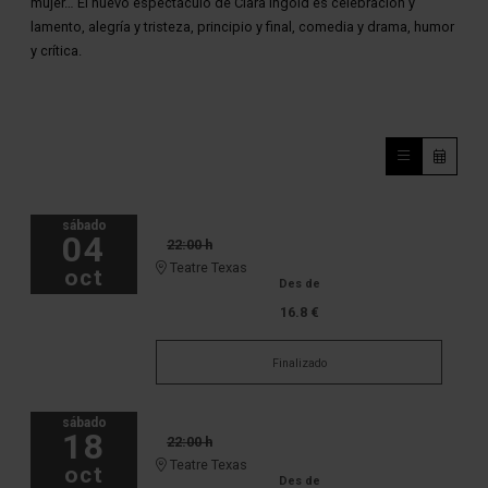
mujer… El nuevo espectáculo de Clara Ingold es celebración y
lamento, alegría y tristeza, principio y final, comedia y drama, humor
y crítica.
sábado
04
22:00 h
Teatre Texas
oct
Des de
16.8 €
Finalizado
sábado
18
22:00 h
Teatre Texas
oct
Des de