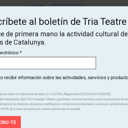
Des de
Finalizado
12 €
ríbete al boletín de Tria Teatre
e de primera mano la actividad cultural de
os de Catalunya.
lectrónico
*
¡Suscríbete al boletín de Tria
 recibir información sobre las actividades, servicios y product
Teatre!
ásica sobre el tratamiento de datos (LO 3/2018 y Reglamento (UE) 2016/679 ]RGPD])
ce de primera mano la actividad cultural de los teatros de Catal
el tratamiento: ADETCA Finalidad: Ofrecer y gestionar nuestros servicios para la promoción de ev
e ejercer los derechos de acceso, rectificación, limitación de tratamiento, supresión, portabilidad y
l RGPD, tal y como se explica en nuestra política de privacidad.
SUSCRÍBETE