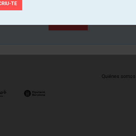
ce de primera mano la actividad cultural de los teatros de Catal
SUSCRÍBETE
Quiénes somos