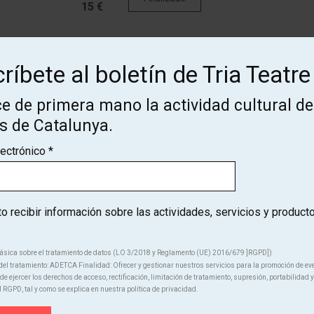
15 €
Des de
Finalizado
ríbete al boletín de Tria Teatre
15 €
e de primera mano la actividad cultural de
os de Catalunya.
Des de
Finalizado
15 €
lectrónico
*
 recibir información sobre las actividades, servicios y product
ásica sobre el tratamiento de datos (LO 3/2018 y Reglamento (UE) 2016/679 ]RGPD])
¡Suscríbete al boletín de Tria
el tratamiento: ADETCA Finalidad: Ofrecer y gestionar nuestros servicios para la promoción de ev
e ejercer los derechos de acceso, rectificación, limitación de tratamiento, supresión, portabilidad y
l RGPD, tal y como se explica en nuestra política de privacidad.
Teatre!