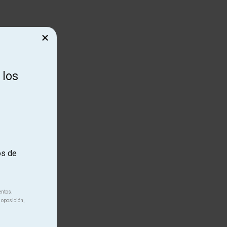
×
 los
os de
entos.
 oposición,