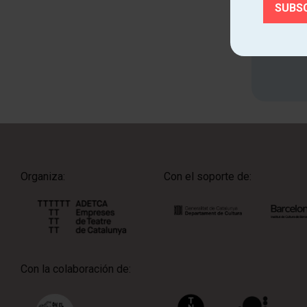
Cono
Organiza:
Con el soporte de:
Con la colaboración de: