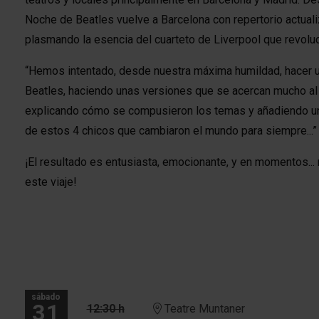
Noche de Beatles vuelve a Barcelona con repertorio actuali
plasmando la esencia del cuarteto de Liverpool que revoluci
“Hemos intentado, desde nuestra máxima humildad, hacer u
Beatles, haciendo unas versiones que se acercan mucho al 
explicando cómo se compusieron los temas y añadiendo un
de estos 4 chicos que cambiaron el mundo para siempre...”
¡El resultado es entusiasta, emocionante, y en momentos..
este viaje!
sábado
31
12:30 h
Teatre Muntaner