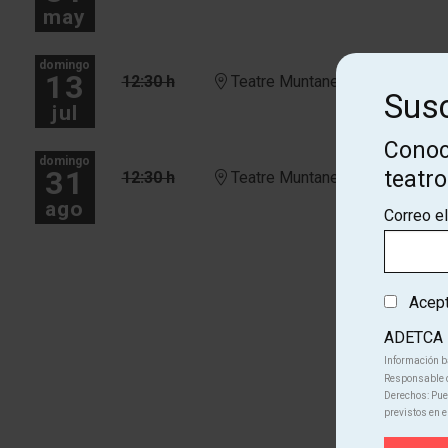
may
domingo
13
12:30 h
Teatre Muntaner
Susc
jul
Conoc
domingo
31
teatr
12:30 h
Teatre Muntaner
ago
Correo e
Acepto
ADETCA
Información b
Responsable d
Derechos: Pued
previstos en e