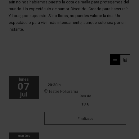
aún no nos habíamos puesto la cota de malla para protegernos del
mundo. Un espectáculo de humor. Divertido. Creado para hacer reír.
Y llorar, por supuesto. Si no lloras, no puedes valorar la risa. Un
espectáculo para vivir más intensamente, aunque solo sea por un
instante.
lunes
07
20:30 h
Teatre Poliorama
jul
Des de
13 €
Finalizado
martes