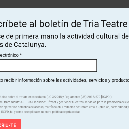
Des de
Finalizado
ríbete al boletín de Tria Teatre
19.5 €
e de primera mano la actividad cultural de
os de Catalunya.
lectrónico
*
 recibir información sobre las actividades, servicios y product
¡Suscríbete al boletín de Tria
Teatre!
ásica sobre el tratamiento de datos (LO 3/2018 y Reglamento (UE) 2016/679 ]RGPD])
el tratamiento: ADETCA Finalidad: Ofrecer y gestionar nuestros servicios para la promoción de ev
e ejercer los derechos de acceso, rectificación, limitación de tratamiento, supresión, portabilidad y
ce de primera mano la actividad cultural de los teatros de Catal
l RGPD, tal y como se explica en nuestra política de privacidad.
SUSCRÍBETE