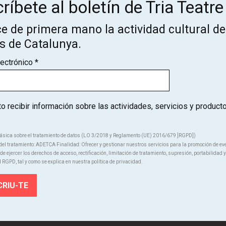
ríbete al boletín de Tria Teatre
¡Suscríbete al boletín de Tria
Teatre!
e de primera mano la actividad cultural de
os de Catalunya.
ce de primera mano la actividad cultural de los teatros de Catal
lectrónico
*
SUSCRÍBETE
 recibir información sobre las actividades, servicios y product
ásica sobre el tratamiento de datos (LO 3/2018 y Reglamento (UE) 2016/679 ]RGPD])
el tratamiento: ADETCA Finalidad: Ofrecer y gestionar nuestros servicios para la promoción de ev
e ejercer los derechos de acceso, rectificación, limitación de tratamiento, supresión, portabilidad y
l RGPD, tal y como se explica en nuestra política de privacidad.
Quiénes somos