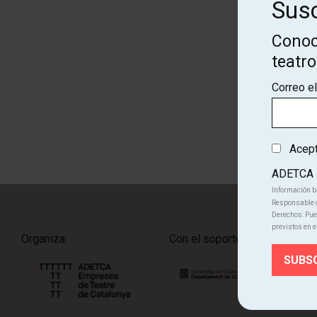
Susc
Conoc
teatr
Cono
Correo e
Acepto
ADETCA
Información b
Responsable d
Derechos: Pued
previstos en e
Organiza:
Con el soporte de: