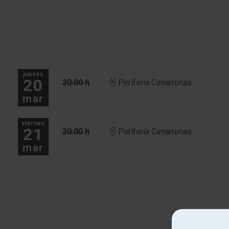
jueves
20
20:00 h
Periferia Cimarronas
mar
viernes
21
20:00 h
Periferia Cimarronas
mar