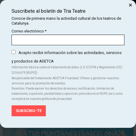
×
Suscríbete al boletín de Tria Teatre
Buscar
Conoce de primera mano la actividad cultural de los teatros de
Catalunya.
COM
INICIO
CARTELERA
RÍE-LIGIÓN
Correo electrónico
*
RÍE-LIGIÓN
Acepto recibir información sobre las actividades, servicios
y productos de ADETCA
Finalizado
Información básica sobre el tratamiento de datos (LO 3/2018 y Reglamento (UE)
2016/679 ]RGPD])
domingo 18 mayo
|
18:00 h
Responsable del tratamiento: ADETCA Finalidad: Ofrecer y gestionar nuestros
Teatre Muntaner
servicios para la promoción de eventos.
Duración:
120 min
Derechos: Puede ejercer los derechos de acceso, rectificación, limitación de
Humor
Teatro
tratamiento, supresión, portabilidad y oposición, previstos en el RGPD, tal y como
se explica en nuestra política de privacidad.
Idiomas
Castellano