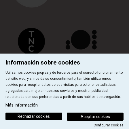
Información sobre cookies
Utilizamos cookies propias y de terceros para el correcto funcionamiento
del sitio web, y si nos da su consentimiento, también utilizaremos
cookies para recopilar datos de sus visitas para obtener estadísticas
Quiénes somos
Contactar
Sitemap
|
|
|
Uso de Cookies
Aviso Legal
|
agregadas para mejorar nuestros servicios y mostrar publicidad
relacionada con sus preferencias a partir de sus hábitos de navegación.
Link a instagram
Link a youtube
Link a facebook
Link a ticktok
Más información
Rechazar cookies
Aceptar cookies
Configurar cookies