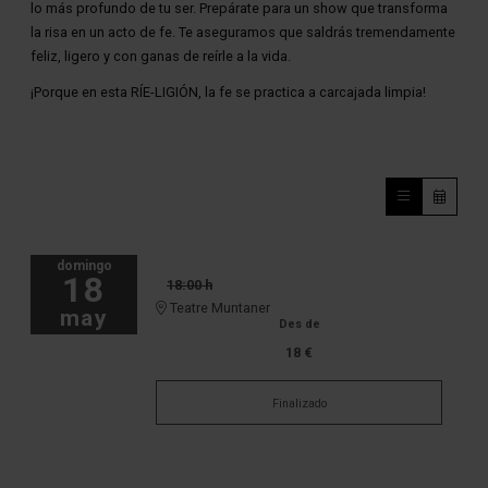
lo más profundo de tu ser. Prepárate para un show que transforma
la risa en un acto de fe. Te aseguramos que saldrás tremendamente
feliz, ligero y con ganas de reírle a la vida.
¡Porque en esta RÍE-LIGIÓN, la fe se practica a carcajada limpia!
domingo
18
18:00 h
Teatre Muntaner
may
Des de
18 €
Finalizado