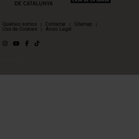
Quiénes somos
Contactar
Sitemap
|
|
|
Uso de Cookies
Aviso Legal
|
Link a instagram
Link a youtube
Link a facebook
Link a ticktok