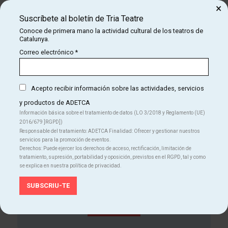
×
domingo
Suscríbete al boletín de Tria Teatre
11
12:00 h
Conoce de primera mano la actividad cultural de los teatros de
Teatre Apolo
may
Catalunya.
Des de
Correo electrónico
*
15 €
Finalizado
Acepto recibir información sobre las actividades, servicios
y productos de ADETCA
Información básica sobre el tratamiento de datos (LO 3/2018 y Reglamento (UE)
2016/679 ]RGPD])
Responsable del tratamiento: ADETCA Finalidad: Ofrecer y gestionar nuestros
servicios para la promoción de eventos.
Derechos: Puede ejercer los derechos de acceso, rectificación, limitación de
tratamiento, supresión, portabilidad y oposición, previstos en el RGPD, tal y como
¡Suscríbete al boletín de Tria Teatre!
se explica en nuestra política de privacidad.
Conoce de primera mano la actividad cultural de los
teatros de Catalunya.
SUSCRÍBETE