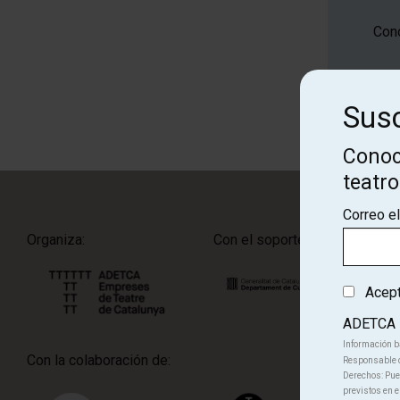
Cono
Susc
Conoc
teatr
Correo e
Organiza:
Con el soporte de:
Acepto
ADETCA
Información b
Con la colaboración de:
Responsable d
Derechos: Pued
previstos en e