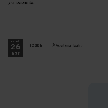
y emocionante.
sábado
26
12:00 h
Aquitània Teatre
abr