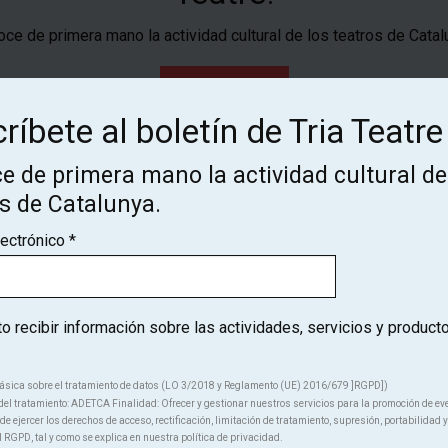
ce de primera mano la actividad cultural de los teatros de Catal
SUSCRÍBETE
ríbete al boletín de Tria Teatre
e de primera mano la actividad cultural de
os de Catalunya.
lectrónico
*
Quiénes somos
 recibir información sobre las actividades, servicios y product
ásica sobre el tratamiento de datos (LO 3/2018 y Reglamento (UE) 2016/679 ]RGPD])
el tratamiento: ADETCA Finalidad: Ofrecer y gestionar nuestros servicios para la promoción de ev
e ejercer los derechos de acceso, rectificación, limitación de tratamiento, supresión, portabilidad y
l RGPD, tal y como se explica en nuestra política de privacidad.