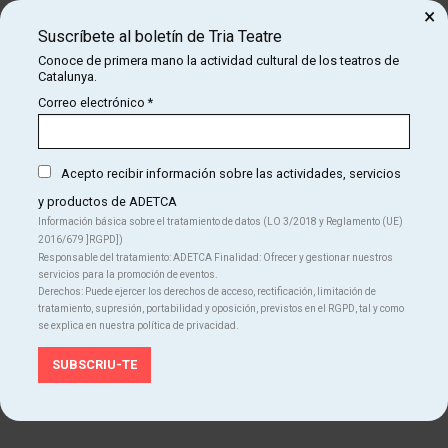
×
Suscríbete al boletín de Tria Teatre
domingo
04
Conoce de primera mano la actividad cultural de los teatros de
17:00 h
Catalunya.
Teatre Borràs
may
Des de
Correo electrónico
*
21 €
Acepto recibir información sobre las actividades, servicios
Finalizado
y productos de ADETCA
Información básica sobre el tratamiento de datos (LO 3/2018 y Reglamento (UE)
viernes
09
2016/679 ]RGPD])
20:00 h
Responsable del tratamiento: ADETCA Finalidad: Ofrecer y gestionar nuestros
Teatre Borràs
may
servicios para la promoción de eventos.
Des de
Derechos: Puede ejercer los derechos de acceso, rectificación, limitación de
21 €
tratamiento, supresión, portabilidad y oposición, previstos en el RGPD, tal y como
se explica en nuestra política de privacidad.
Finalizado
Más fechas