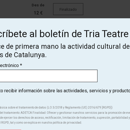
Des de
Finalizado
12 €
ríbete al boletín de Tria Teatre
Finalizado
e de primera mano la actividad cultural de
os de Catalunya.
Finalizado
lectrónico
*
 recibir información sobre las actividades, servicios y product
ásica sobre el tratamiento de datos (LO 3/2018 y Reglamento (UE) 2016/679 ]RGPD])
el tratamiento: ADETCA Finalidad: Ofrecer y gestionar nuestros servicios para la promoción de ev
e ejercer los derechos de acceso, rectificación, limitación de tratamiento, supresión, portabilidad y
¡Suscríbete al boletín de Tria
l RGPD, tal y como se explica en nuestra política de privacidad.