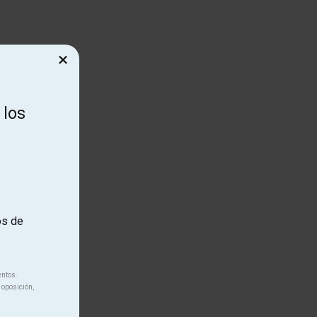
×
 los
os de
entos.
 oposición,