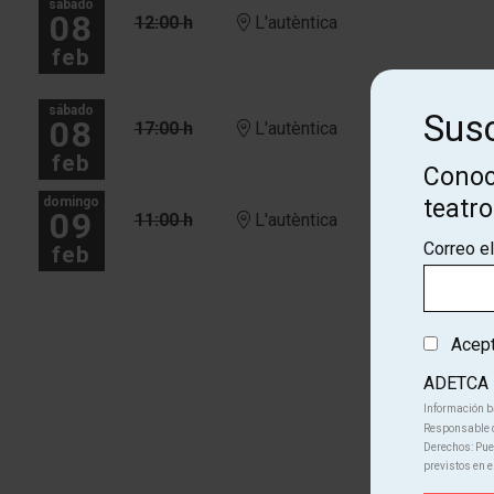
sábado
08
12:00 h
L'autèntica
feb
sábado
Susc
08
17:00 h
L'autèntica
feb
Conoc
domingo
teatr
09
11:00 h
L'autèntica
Correo e
feb
Más fechas
Acepto
ADETCA
Información b
Responsable d
Derechos: Pued
previstos en e