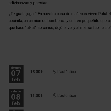
adivinanzas y poesías.
¿Te gusta jugar? En nuestra casa de muñecas viven Patufe
cocinita, un camión de bomberos y un tren pequeñito que ca
que hace “tit-tit” se cansó, dejó la vía y al mar se fue… a soñ
viernes
07
18:00 h
L'autèntica
feb
sábado
08
11:00 h
L'autèntica
feb