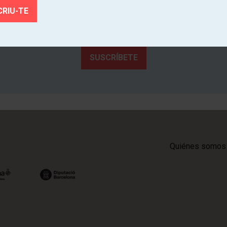
Teatre!
ce de primera mano la actividad cultural de los teatros de Catal
SUSCRÍBETE
Quiénes somos